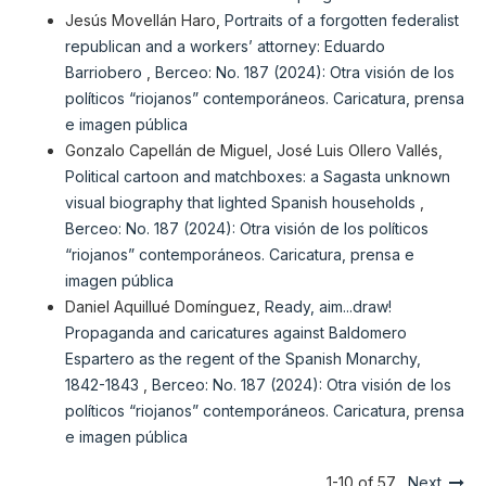
Jesús Movellán Haro,
Portraits of a forgotten federalist
republican and a workers’ attorney: Eduardo
Barriobero
,
Berceo: No. 187 (2024): Otra visión de los
políticos “riojanos” contemporáneos. Caricatura, prensa
e imagen pública
Gonzalo Capellán de Miguel, José Luis Ollero Vallés,
Political cartoon and matchboxes: a Sagasta unknown
visual biography that lighted Spanish households
,
Berceo: No. 187 (2024): Otra visión de los políticos
“riojanos” contemporáneos. Caricatura, prensa e
imagen pública
Daniel Aquillué Domínguez,
Ready, aim...draw!
Propaganda and caricatures against Baldomero
Espartero as the regent of the Spanish Monarchy,
1842-1843
,
Berceo: No. 187 (2024): Otra visión de los
políticos “riojanos” contemporáneos. Caricatura, prensa
e imagen pública
1-10 of 57
Next